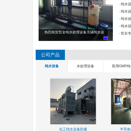
·
纯水
·
纯水
·
纯水
·
纯水
热烈祝贺皙全纯水处理设备无锡纯水设
·
皙全专
公司产品
纯水设备
水处理设备
医用GMP
化工纯水设备防爆
半导体